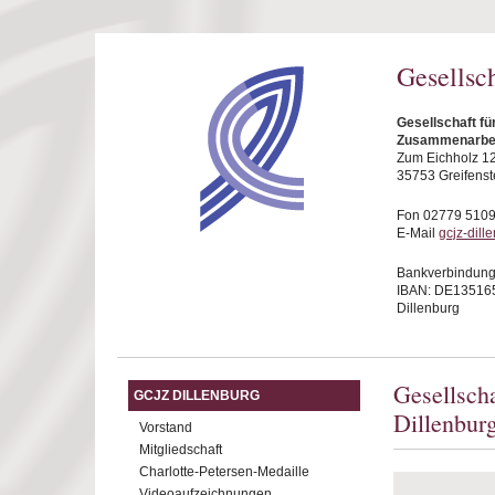
Direkt zum Inhalt
Gesellsc
Gesellschaft fü
Zusammenarbeit
Zum Eichholz 1
35753 Greifenst
Fon 02779 510
E-Mail
gcjz-dil
Bankverbindung
IBAN: DE13516
Dillenburg
Gesellsch
GCJZ DILLENBURG
Dillenburg
Vorstand
Mitgliedschaft
Charlotte-Petersen-Medaille
Videoaufzeichnungen